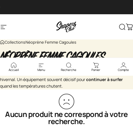
Passer au contenu
Diaporama Pause
Planche livré en 72 heures minimum
Navigation
Surfshop - Shapers Club House
Rech
P
Collections
Néoprène Femme Cagoules
NÉOPRÈNE
FEMME
CAGOULES
Accueil
Menu
Recherche
Panier
Compte
La
cagoule néoprène femme
protège la tête du froid et du vent
hivernal. Un équipement souvent décisif pour
continuer à surfer
quand les températures chutent.
Aucun produit ne correspond à votre
recherche.