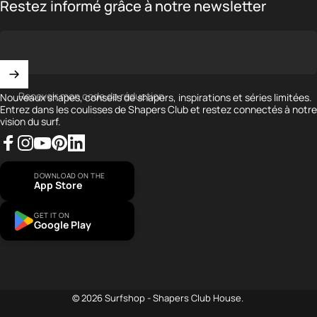
Restez informé grâce à notre newsletter
Recevoir mon code de réduction
Nouveaux shapes, conseils de shapers, inspirations et séries limitées.
Entrez dans les coulisses de Shapers Club et restez connectés à notre
vision du surf.
Facebook
Instagram
YouTube
Pinterest
LinkedIn
DOWNLOAD ON THE
App Store
GET IT ON
Google Play
...
© 2026 Surfshop - Shapers Club House.