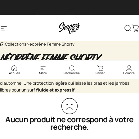
Passer au contenu
Diaporama Pause
Planche livré en 72 heures minimum
Navigation
Surfshop - Shapers Club House
Rech
P
Collections
Néoprène Femme Shorty
NÉOPRÈNE
FEMME
SHORTY
Accueil
Menu
Recherche
Panier
Compte
Le
shorty femme
s'adapte aux journées fraîches du printemps et
d'automne. Une protection légère qui laisse les bras et les jambes
libres pour un surf
fluide et expressif
.
Aucun produit ne correspond à votre
recherche.