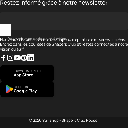
Restez informé grâce à notre newsletter
Recevoir mon code de réduction
Nouveaux shapes, conseils de shapers, inspirations et séries limitées.
Entrez dans les coulisses de Shapers Club et restez connectés à notre
vision du surf.
Facebook
Instagram
YouTube
Pinterest
LinkedIn
DOWNLOAD ON THE
App Store
GET IT ON
Google Play
...
© 2026 Surfshop - Shapers Club House.