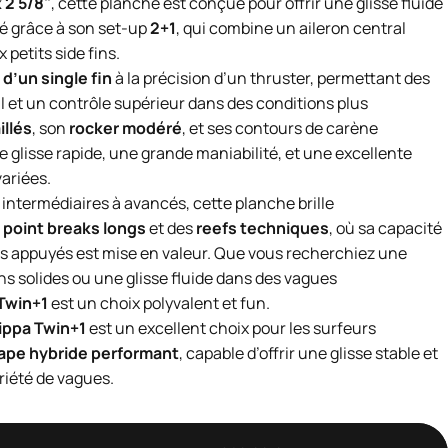
x 2 5/8"
, cette planche est conçue pour offrir une glisse fluide
té grâce à son set-up
2+1
, qui combine un aileron central
petits side fins.
 d’un single fin
à la précision d’un thruster, permettant des
rail et un contrôle supérieur dans des conditions plus
illés
, son
rocker modéré
, et ses contours de carène
 glisse rapide, une grande maniabilité, et une excellente
variées.
 intermédiaires à avancés, cette planche brille
s
point breaks longs
et des
reefs techniques
, où sa capacité
urns appuyés est mise en valeur. Que vous recherchiez une
s solides ou une glisse fluide dans des vagues
Twin+1
est un choix polyvalent et fun.
ippa Twin+1
est un excellent choix pour les surfeurs
ape hybride performant
, capable d’offrir une glisse stable et
riété de vagues.