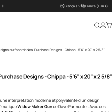
Français
France (EUR €)
Recherc
Conn
P
signs surfboards
Neal Purchase Designs - Chippa - 5'6" x 20" x 2 5/8"
Purchase
Designs
-
Chippa
-
5'6"
x
20"
x
2
5/8"
tionnel
el
 une interprétation moderne et polyvalente d’un design
blématique
Widow Maker Gun
de Dave Parmenter. Avec des