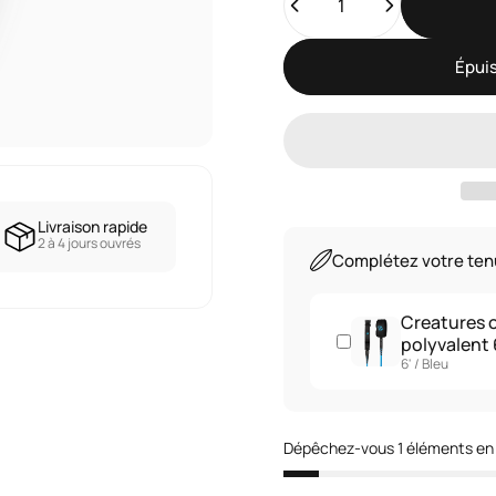
Épuis
Livraison rapide
2 à 4 jours ouvrés
Complétez votre te
Creatures o
polyvalent 
6' / Bleu
Dépêchez-vous 1 éléments en 