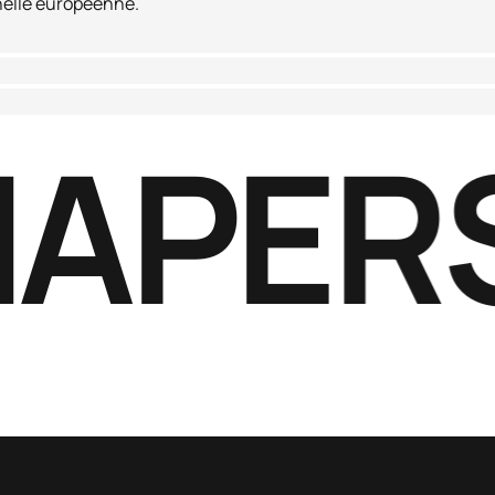
helle européenne.
APERS