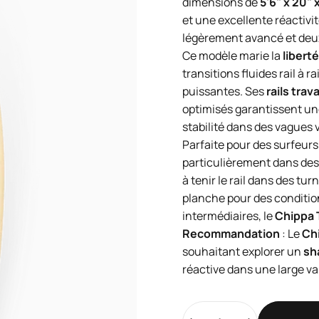
dimensions de
5'6" x 20" 
et une excellente réactivi
légèrement avancé et deux 
Ce modèle marie la
liberté
transitions fluides rail à 
puissantes. Ses
rails trava
optimisés garantissent une
stabilité dans des vagues 
Parfaite pour des surfeurs
particulièrement dans de
à tenir le rail dans des t
planche pour des condition
intermédiaires, le
Chippa 
Recommandation
: Le
Ch
souhaitant explorer un
sh
réactive dans une large va
Quantité