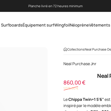
Diaporama Pause
Paye ta planche en 3 fois sans frais supplémentaire via Klarna
Surfboards
Équipement surf
Wingfoil
Néoprène
Vêtements
Surfboards
Équipement surf
Wingfoil
Néoprène
Vêtements
Collections
Neal Purchase De
Neal Purchase Jnr
Neal
Prix promo
Prix habitu
860,00 €
1.075,00 €
Le
Chippa Twin+1 5'6"
est
inspiré par le modèle em