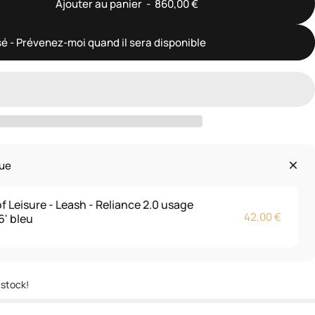
Ajouter au panier
-
860,00 €
é - Prévenez-moi quand il sera disponible
nue
f Leisure - Leash - Reliance 2.0 usage
42,00 €
6' bleu
stock!