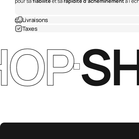
pour sa
fiabilité
et sa
rapidité d’acheminement
à l’éc
Livraisons
Taxes
OP
SH